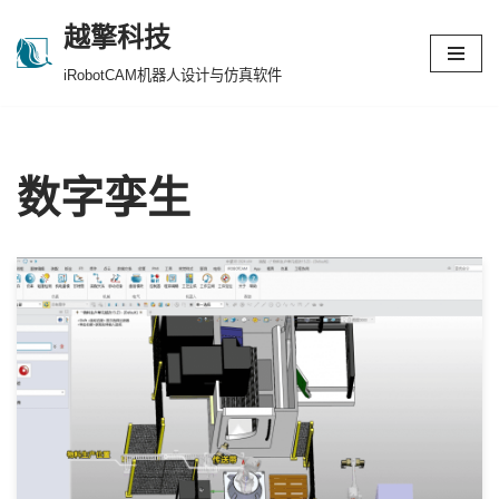
越擎科技
跳
iRobotCAM机器人设计与仿真软件
至
正
文
数字孪生