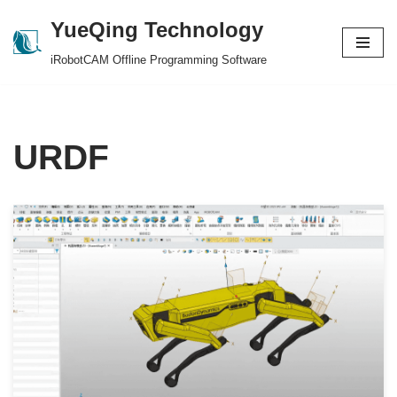
YueQing Technology
Skip
iRobotCAM Offline Programming Software
to
content
URDF