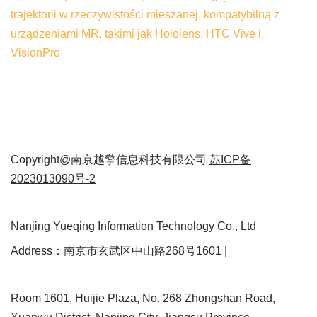
trajektorii w rzeczywistości mieszanej, kompatybilną z
urządzeniami MR, takimi jak Hololens, HTC Vive i
VisionPro
Copyright@南京越擎信息科技有限公司
苏ICP备
2023013090号-2
Nanjing Yueqing Information Technology Co., Ltd
Address：南京市玄武区中山路268号1601 |
Room 1601, Huijie Plaza, No. 268 Zhongshan Road,