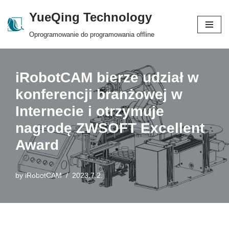
YueQing Technology
Skip
Oprogramowanie do programowania offline
to
content
iRobotCAM bierze udział w
konferencji branżowej w
Internecie i otrzymuje
nagrodę ZWSOFT Excellent
Award
by
iRobotCAM
2023.7.2.