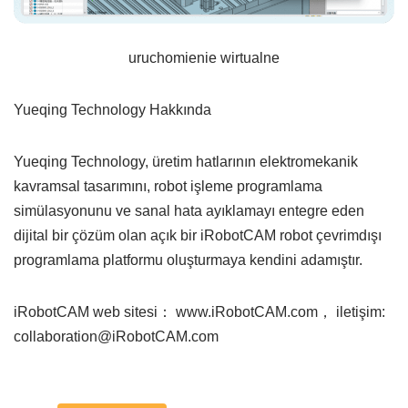
uruchomienie wirtualne
Yueqing Technology Hakkında
Yueqing Technology, üretim hatlarının elektromekanik
kavramsal tasarımını, robot işleme programlama
simülasyonunu ve sanal hata ayıklamayı entegre eden
dijital bir çözüm olan açık bir iRobotCAM robot çevrimdışı
programlama platformu oluşturmaya kendini adamıştır.
iRobotCAM web sitesi： www.iRobotCAM.com， iletişim:
collaboration@iRobotCAM.com