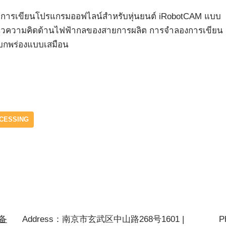
อร์มการเขียนโปรแกรมออฟไลน์สำหรับหุ่นยนต์ iRobotCAM แบบ
บบแนวความคิดด้านไฟฟ้ากลของสายการผลิต การจำลองการเขียน
บกพร่องแบบเสมือน
CESSING
P备
Address：南京市玄武区中山路268号1601 |
P