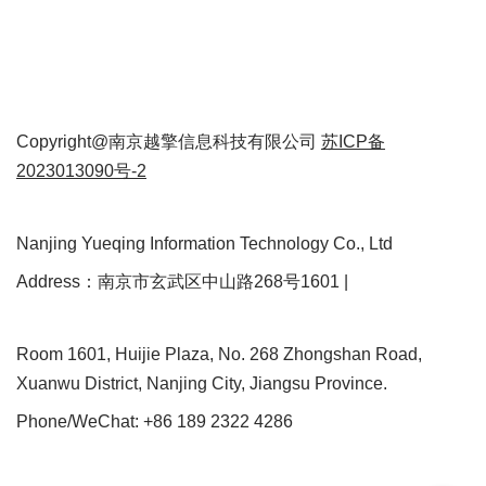
Copyright@南京越擎信息科技有限公司
苏ICP备
2023013090号-2
Nanjing Yueqing Information Technology Co., Ltd
Address：南京市玄武区中山路268号1601 |
Room 1601, Huijie Plaza, No. 268 Zhongshan Road,
Xuanwu District, Nanjing City, Jiangsu Province.
Phone/WeChat: +86 189 2322 4286