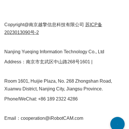
Copyright@南京越擎信息科技有限公司
苏ICP备
2023013090号-2
Nanjing Yueqing Information Technology Co., Ltd
Address：南京市玄武区中山路268号1601 |
Room 1601, Huijie Plaza, No. 268 Zhongshan Road,
Xuanwu District, Nanjing City, Jiangsu Province.
Phone/WeChat: +86 189 2322 4286
Email：cooperation@iRobotCAM.com