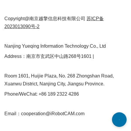
Copyright@南京越擎信息科技有限公司
苏ICP备
2023013090号-2
Nanjing Yueqing Information Technology Co., Ltd
Address：南京市玄武区中山路268号1601 |
Room 1601, Huijie Plaza, No. 268 Zhongshan Road,
Xuanwu District, Nanjing City, Jiangsu Province.
Phone/WeChat: +86 189 2322 4286
Email：cooperation@iRobotCAM.com
Neve
| Powered by
WordPress