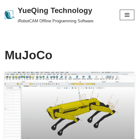
YueQing Technology
Skip
iRobotCAM Offline Programming Software
to
content
MuJoCo