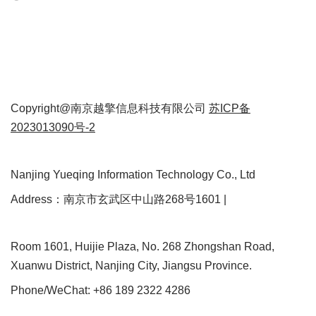
Copyright@南京越擎信息科技有限公司
苏ICP备
2023013090号-2
Nanjing Yueqing Information Technology Co., Ltd
Address：南京市玄武区中山路268号1601 |
Room 1601, Huijie Plaza, No. 268 Zhongshan Road,
Xuanwu District, Nanjing City, Jiangsu Province.
Phone/WeChat: +86 189 2322 4286