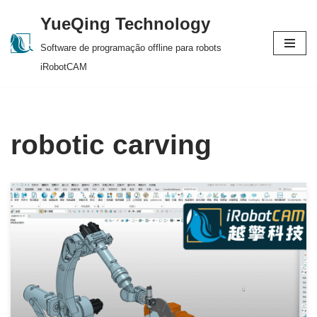
YueQing Technology
Skip
Software de programação offline para robots
to
iRobotCAM
content
robotic carving