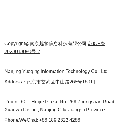
Copyright@南京越擎信息科技有限公司
苏ICP备
2023013090号-2
Nanjing Yueqing Information Technology Co., Ltd
Address：南京市玄武区中山路268号1601 |
Room 1601, Huijie Plaza, No. 268 Zhongshan Road,
Xuanwu District, Nanjing City, Jiangsu Province.
Phone/WeChat: +86 189 2322 4286