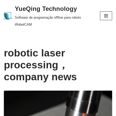
YueQing Technology
Skip
Software de programação offline para robots
to
iRobotCAM
content
robotic laser
processing，
company news