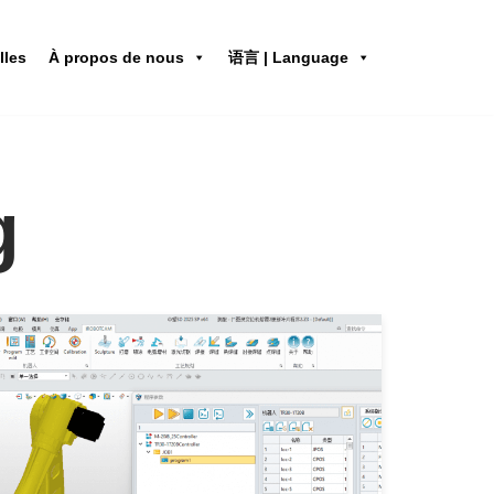
lles
À propos de nous
语言 | Language
g