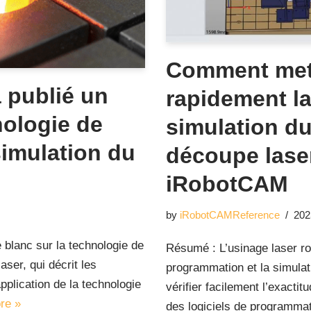
Comment met
 publié un
rapidement la
nologie de
simulation du
imulation du
découpe laser
iRobotCAM
by
iRobotCAMReference
202
 blanc sur la technologie de
Résumé : L’usinage laser ro
ser, qui décrit les
programmation et la simulat
application de la technologie
vérifier facilement l’exact
re »
des logiciels de programmat