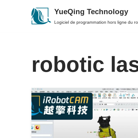
YueQing Technology
Skip
Logiciel de programmation hors ligne du 
to
content
robotic la