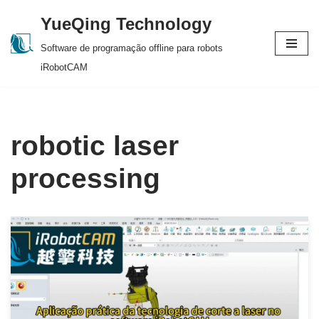
YueQing Technology
Skip
Software de programação offline para robots
to
iRobotCAM
content
robotic laser
processing