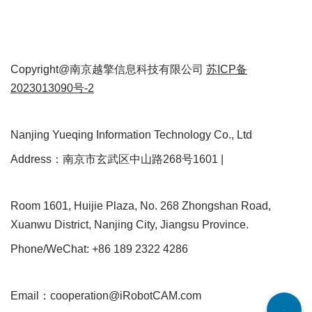
Copyright@南京越擎信息科技有限公司
苏ICP备
2023013090号-2
Nanjing Yueqing Information Technology Co., Ltd
Address：南京市玄武区中山路268号1601 |
Room 1601, Huijie Plaza, No. 268 Zhongshan Road,
Xuanwu District, Nanjing City, Jiangsu Province.
Phone/WeChat: +86 189 2322 4286
Email：cooperation@iRobotCAM.com