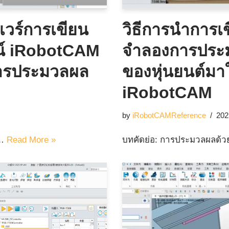
แวร์การเขียน
วิธีการนำการ
น์ iRobotCAM
จำลองการประม
การประมวลผล
ของหุ่นยนต์มาใ
iRobotCAM
by
iRobotCAMReference
202
ย…
Read More »
บทคัดย่อ: การประมวลผลด้ว