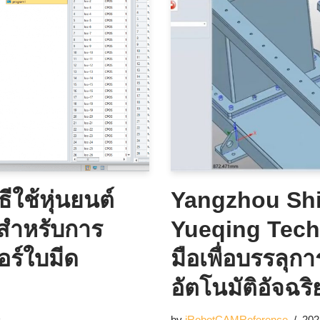
ธีใช้หุ่นยนต์
Yangzhou Shi
สำหรับการ
Yueqing Tech
อร์ใบมีด
มือเพื่อบรรลุ
อัตโนมัติอัจฉริ
by
iRobotCAMReference
202