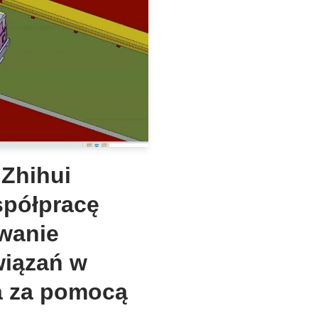
 Zhihui
spółpracę
wanie
iązań w
a za pomocą