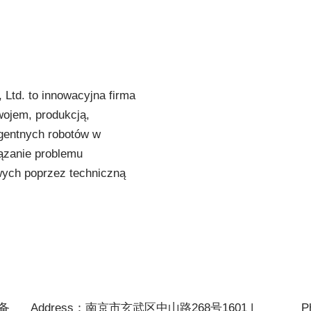
 Ltd. to innowacyjna firma
wojem, produkcją,
igentnych robotów w
iązanie problemu
wych poprzez techniczną
P备
Address：南京市玄武区中山路268号1601 |
P