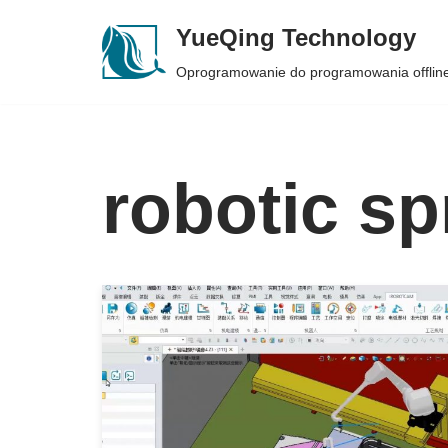
YueQing Technology
Skip
Oprogramowanie do programowania offlin
to
content
robotic sp