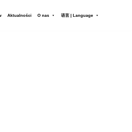
w
Aktualności
O nas
语言 | Language