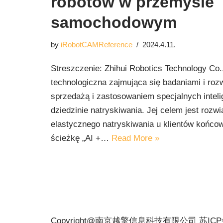
robotów w przemyśle
samochodowym
by
iRobotCAMReference
2024.4.11.
Streszczenie: Zhihui Robotics Technology Co.,
technologiczna zajmująca się badaniami i roz
sprzedażą i zastosowaniem specjalnych intel
dziedzinie natryskiwania. Jej celem jest rozw
elastycznego natryskiwania u klientów końco
ścieżkę „AI +…
Read More »
Copyright@南京越擎信息科技有限公司
苏IC