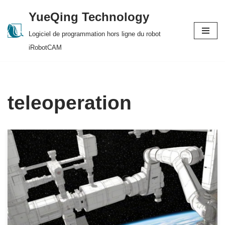
YueQing Technology
Skip
Logiciel de programmation hors ligne du robot
to
iRobotCAM
content
teleoperation