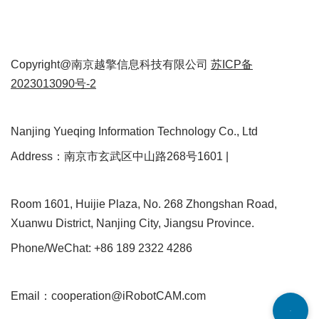
Copyright@南京越擎信息科技有限公司
苏ICP备
2023013090号-2
Nanjing Yueqing Information Technology Co., Ltd
Address：南京市玄武区中山路268号1601 |
Room 1601, Huijie Plaza, No. 268 Zhongshan Road,
Xuanwu District, Nanjing City, Jiangsu Province.
Phone/WeChat: +86 189 2322 4286
Email：cooperation@iRobotCAM.com