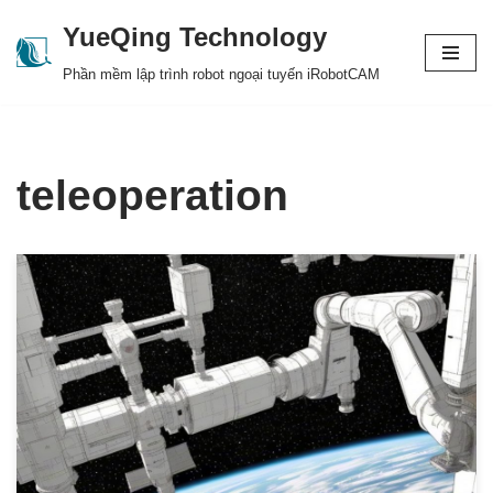
YueQing Technology
Skip
Phần mềm lập trình robot ngoại tuyến iRobotCAM
to
content
teleoperation