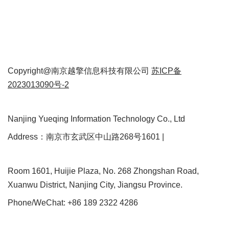
Copyright@南京越擎信息科技有限公司
苏ICP备
2023013090号-2
Nanjing Yueqing Information Technology Co., Ltd
Address：南京市玄武区中山路268号1601 |
Room 1601, Huijie Plaza, No. 268 Zhongshan Road,
Xuanwu District, Nanjing City, Jiangsu Province.
Phone/WeChat: +86 189 2322 4286