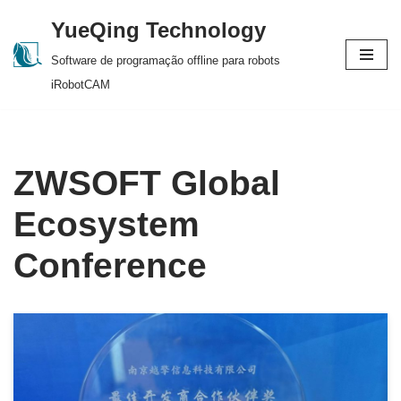
YueQing Technology
Skip
Software de programação offline para robots
to
iRobotCAM
content
ZWSOFT Global
Ecosystem
Conference