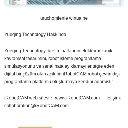
uruchomienie wirtualne
Yueqing Technology Hakkında
Yueqing Technology, üretim hatlarının elektromekanik
kavramsal tasarımını, robot işleme programlama
simülasyonunu ve sanal hata ayıklamayı entegre eden
dijital bir çözüm olan açık bir iRobotCAM robot çevrimdışı
programlama platformu oluşturmaya kendini adamıştır.
iRobotCAM web sitesi： www.iRobotCAM.com， iletişim:
collaboration@iRobotCAM.com