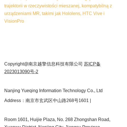
trajektorii w rzeczywistości mieszanej, kompatybilną z
urządzeniami MR, takimi jak Hololens, HTC Vive i
VisionPro
Copyright@南京越擎信息科技有限公司
苏ICP备
2023013090号-2
Nanjing Yueqing Information Technology Co., Ltd
Address：南京市玄武区中山路268号1601 |
Room 1601, Huijie Plaza, No. 268 Zhongshan Road,