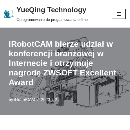
YueQing Technology
Skip
Oprogramowanie do programowania offline
to
content
iRobotCAM bierze udział w
konferencji branżowej w
Internecie i otrzymuje
nagrodę ZWSOFT Excellent
Award
by
iRobotCAM
2023.7.2.