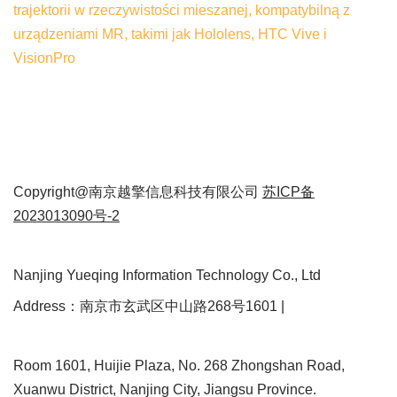
trajektorii w rzeczywistości mieszanej, kompatybilną z
urządzeniami MR, takimi jak Hololens, HTC Vive i
VisionPro
Copyright@南京越擎信息科技有限公司
苏ICP备
2023013090号-2
Nanjing Yueqing Information Technology Co., Ltd
Address：南京市玄武区中山路268号1601 |
Room 1601, Huijie Plaza, No. 268 Zhongshan Road,
Xuanwu District, Nanjing City, Jiangsu Province.