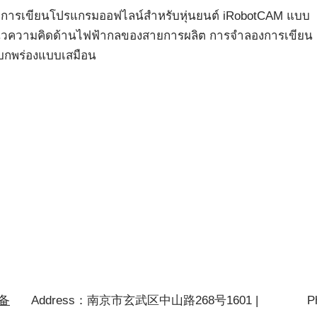
อร์มการเขียนโปรแกรมออฟไลน์สำหรับหุ่นยนต์ iRobotCAM แบบ
บบแนวความคิดด้านไฟฟ้ากลของสายการผลิต การจำลองการเขียน
บกพร่องแบบเสมือน
P备
Address：南京市玄武区中山路268号1601 |
P