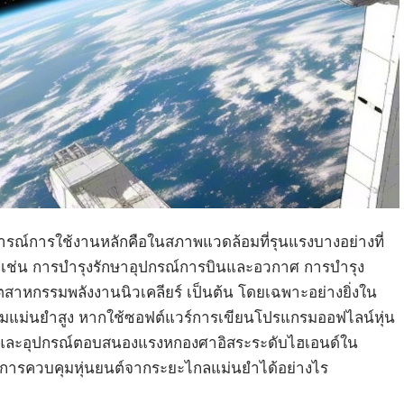
ณ์การใช้งานหลักคือในสภาพแวดล้อมที่รุนแรงบางอย่างที่
ด เช่น การบำรุงรักษาอุปกรณ์การบินและอวกาศ การบำรุง
สาหกรรมพลังงานนิวเคลียร์ เป็นต้น โดยเฉพาะอย่างยิ่งใน
แม่นยำสูง หากใช้ซอฟต์แวร์การเขียนโปรแกรมออฟไลน์หุ่น
 และอุปกรณ์ตอบสนองแรงหกองศาอิสระระดับไฮเอนด์ใน
ให้การควบคุมหุ่นยนต์จากระยะไกลแม่นยำได้อย่างไร