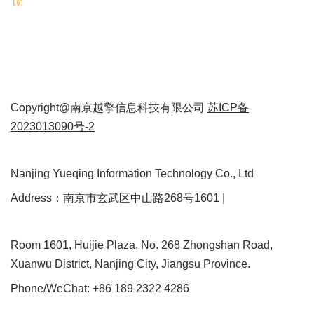
ได้
Copyright@南京越擎信息科技有限公司
苏ICP备
2023013090号-2
Nanjing Yueqing Information Technology Co., Ltd
Address：南京市玄武区中山路268号1601 |
Room 1601, Huijie Plaza, No. 268 Zhongshan Road,
Xuanwu District, Nanjing City, Jiangsu Province.
Phone/WeChat: +86 189 2322 4286