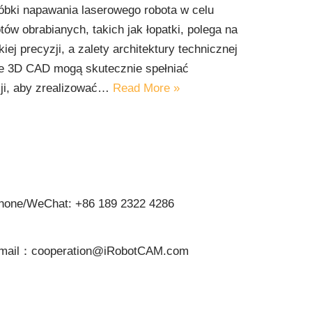
óbki napawania laserowego robota w celu
ów obrabianych, takich jak łopatki, polega na
ej precyzji, a zalety architektury technicznej
ze 3D CAD mogą skutecznie spełniać
ji, aby zrealizować…
Read More »
hone/WeChat: +86 189 2322 4286
mail：cooperation@iRobotCAM.com