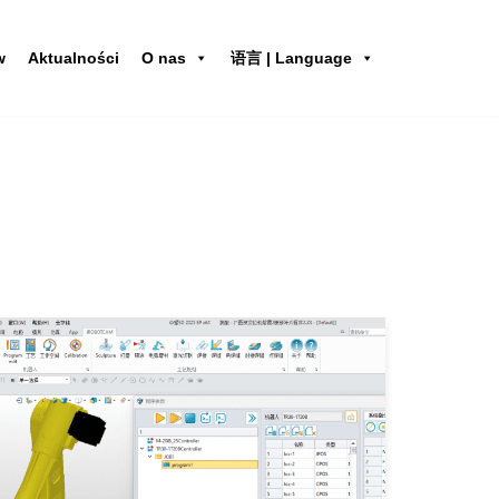
w
Aktualności
O nas
语言 | Language