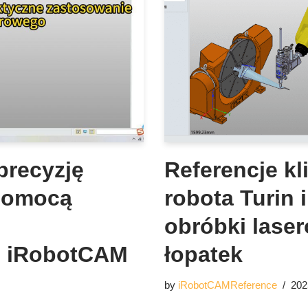
precyzję
Referencje kl
 pomocą
robota Turin
obróbki lase
e iRobotCAM
łopatek
by
iRobotCAMReference
202