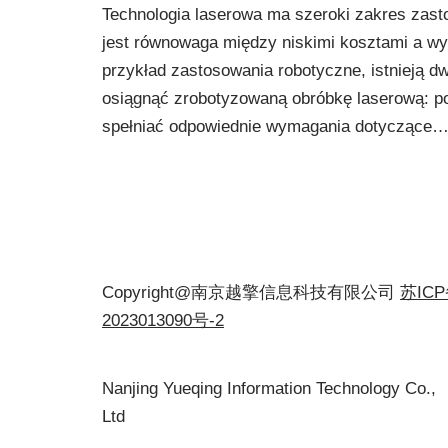
Technologia laserowa ma szeroki zakres zasto
jest równowaga między niskimi kosztami a wy
przykład zastosowania robotyczne, istnieją d
osiągnąć zrobotyzowaną obróbkę laserową: po
spełniać odpowiednie wymagania dotyczące
Copyright@南京越擎信息科技有限公司
苏IC
2023013090号-2
Nanjing Yueqing Information Technology Co.,
Ltd