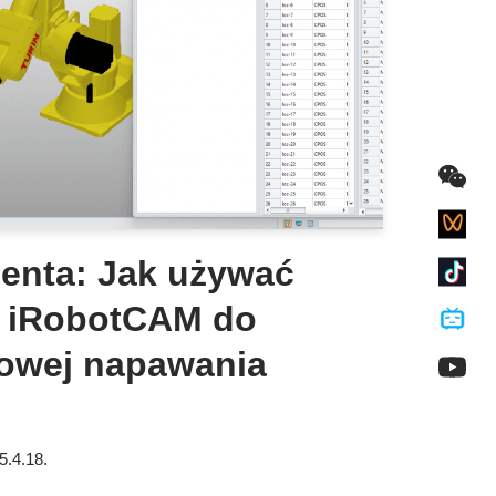
ienta: Jak używać
 i iRobotCAM do
rowej napawania
5.4.18.