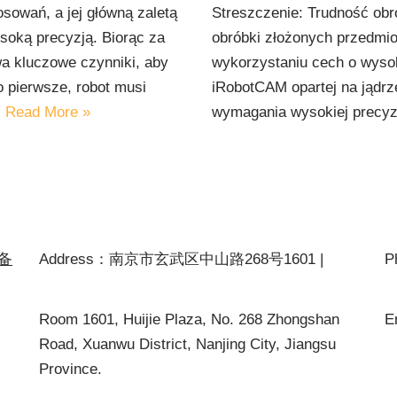
sowań, a jej główną zaletą
Streszczenie: Trudność obr
soką precyzją. Biorąc za
obróbki złożonych przedmiot
wa kluczowe czynniki, aby
wykorzystaniu cech o wysoki
 pierwsze, robot musi
iRobotCAM opartej na jądr
…
Read More »
wymagania wysokiej precyz
P备
Address：南京市玄武区中山路268号1601 |
P
Room 1601, Huijie Plaza, No. 268 Zhongshan
E
Road, Xuanwu District, Nanjing City, Jiangsu
Province.