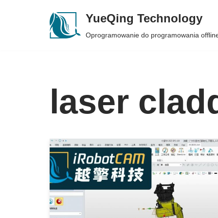
YueQing Technology
Skip
Oprogramowanie do programowania offlin
to
content
laser clad