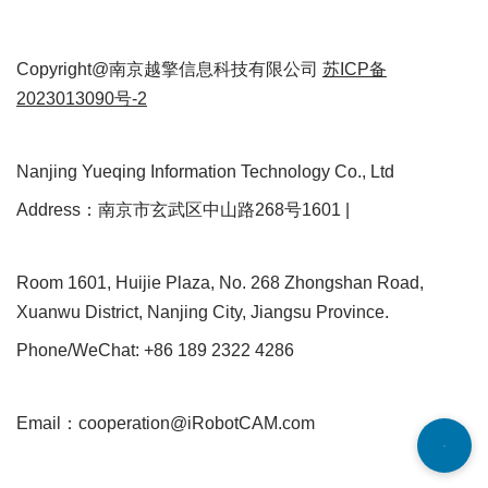
Copyright@南京越擎信息科技有限公司
苏ICP备
2023013090号-2
Nanjing Yueqing Information Technology Co., Ltd
Address：南京市玄武区中山路268号1601 |
Room 1601, Huijie Plaza, No. 268 Zhongshan Road,
Xuanwu District, Nanjing City, Jiangsu Province.
Phone/WeChat: +86 189 2322 4286
Email：cooperation@iRobotCAM.com
Neve
| Powered by
WordPress