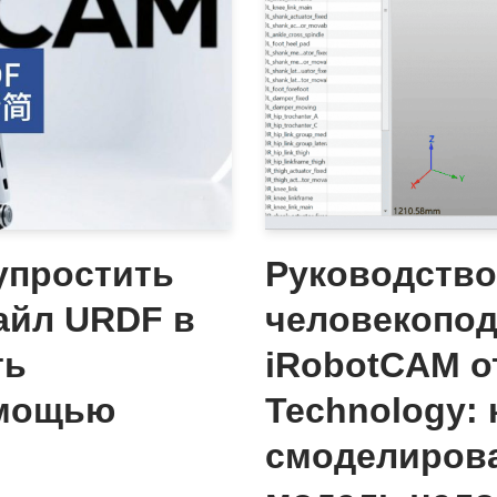
упростить
Руководство
айл URDF в
человекопо
ть
iRobotCAM о
омощью
Technology: 
смоделиров