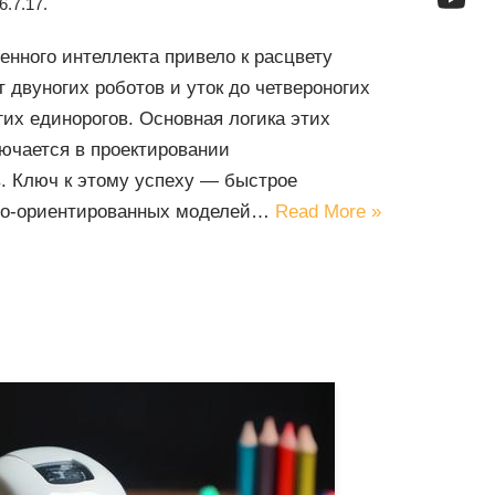
6.7.17.
нного интеллекта привело к расцвету
т двуногих роботов и уток до четвероногих
гих единорогов. Основная логика этих
ючается в проектировании
. Ключ к этому успеху — быстрое
рно-ориентированных моделей…
Read More »