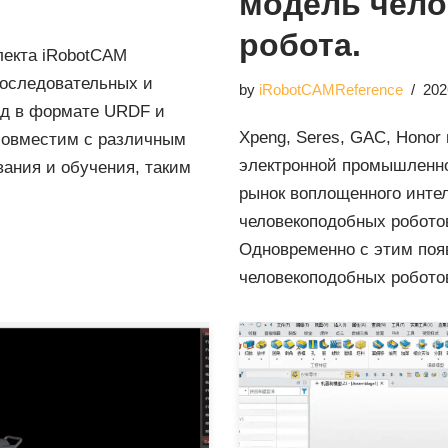
модель чело
робота.
лекта iRobotCAM
последовательных и
by
iRobotCAMReference
202
од в формате URDF и
Xpeng, Seres, GAC, Honor
совместим с различным
электронной промышленно
ания и обучения, таким
рынок воплощенного инте
человекоподобных робото
Одновременно с этим поя
человекоподобных робото