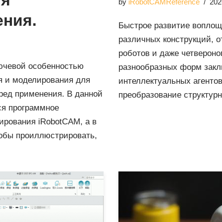
ия
by
iRobotCAMReference
202
ения.
Быстрое развитие воплоще
различных конструкций, о
роботов и даже четвероно
лючевой особенностью
разнообразных форм закл
я и моделирования для
интеллектуальных агентов
ред применения. В данной
преобразование структу
ся программное
ирования iRobotCAM, а в
тобы проиллюстрировать,