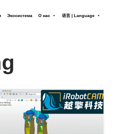
и
Экосистема
О нас
语言 | Language
ng