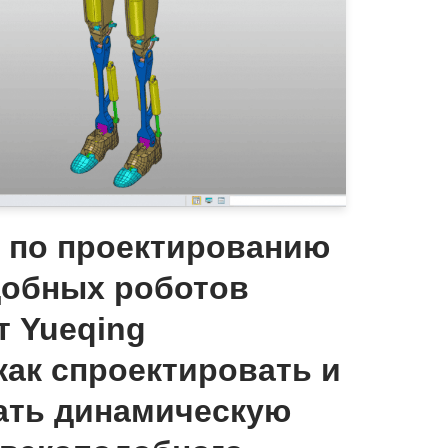
 по проектированию
добных роботов
т Yueqing
как спроектировать и
ать динамическую