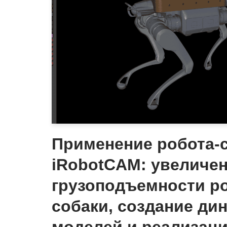
Применение робота-с
iRobotCAM: увеличе
грузоподъемности ро
собаки, создание ди