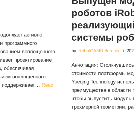
Выпущен мо
роботов iRo
реализующи
родолжает активно
системы ро
ки программного
by
iRobotCAMReference
202
зованием воплощенного
ивает проектирование
Аннотация: Столкнувшись 
, обеспечивая
стоимости платформы мод
анием воплощенного
Yueqing Technology испол
Он поддерживает…
Read
преимущества в области 
чтобы выпустить модуль 
трехмерной геометрии, 