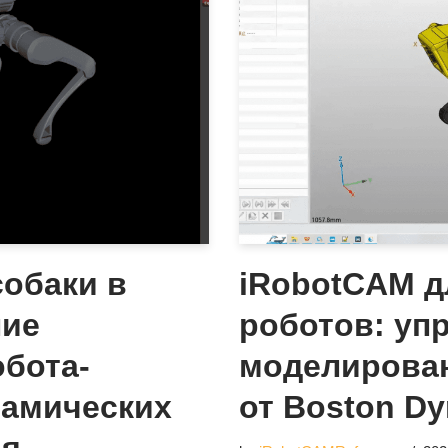
обаки в
iRobotCAM д
ние
роботов: уп
бота-
моделирован
намических
от Boston Dy