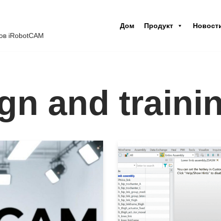
Дом
Продукт
Новост
ов iRobotCAM
gn and traini