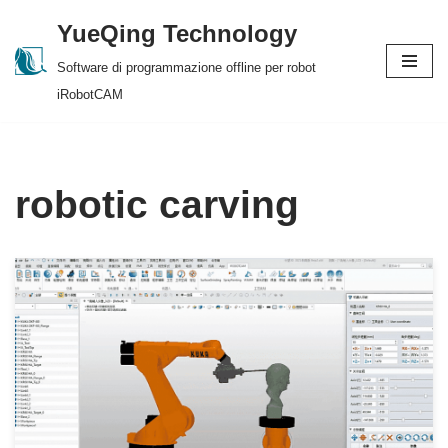
YueQing Technology
Skip
Software di programmazione offline per robot
to
iRobotCAM
content
robotic carving