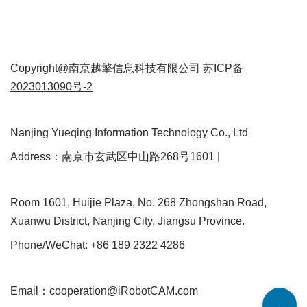
Copyright@南京越擎信息科技有限公司
苏ICP备
2023013090号-2
Nanjing Yueqing Information Technology Co., Ltd
Address：南京市玄武区中山路268号1601 |
Room 1601, Huijie Plaza, No. 268 Zhongshan Road,
Xuanwu District, Nanjing City, Jiangsu Province.
Phone/WeChat: +86 189 2322 4286
Email：cooperation@iRobotCAM.com