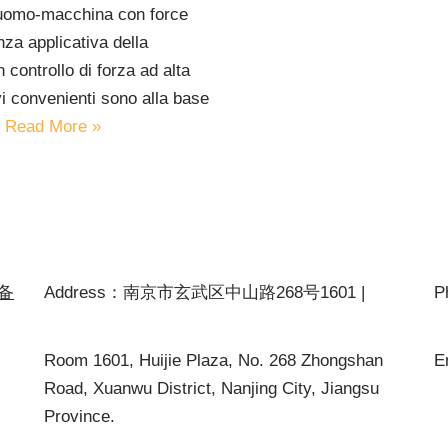
o uomo-macchina con force
za applicativa della
controllo di forza ad alta
vi convenienti sono alla base
…
Read More »
P备
Address：南京市玄武区中山路268号1601 |
P
Room 1601, Huijie Plaza, No. 268 Zhongshan
E
Road, Xuanwu District, Nanjing City, Jiangsu
Province.