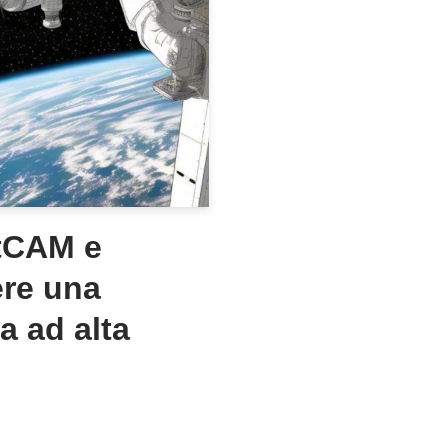
otCAM e
ere una
a ad alta