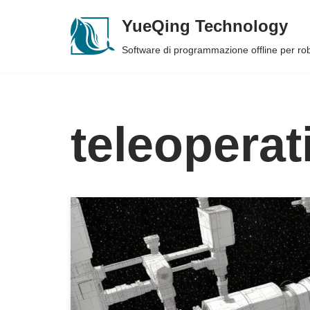
YueQing Technology
Skip
Software di programmazione offline per r
to
content
teleoperat