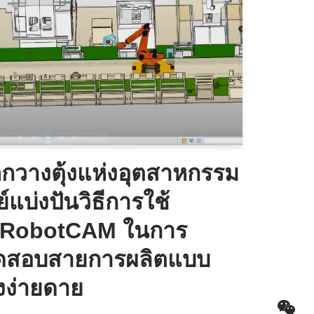
คกวางตุ้งแห่งอุตสาหกรรม
แบ่งปันวิธีการใช้
 iRobotCAM ในการ
สอบสายการผลิตแบบ
งง่ายดาย