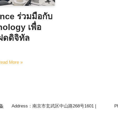
ce ร่วมมือกับ
logy เพื่อ
ดดิจิทัล
ead More »
P备
Address：南京市玄武区中山路268号1601 |
P