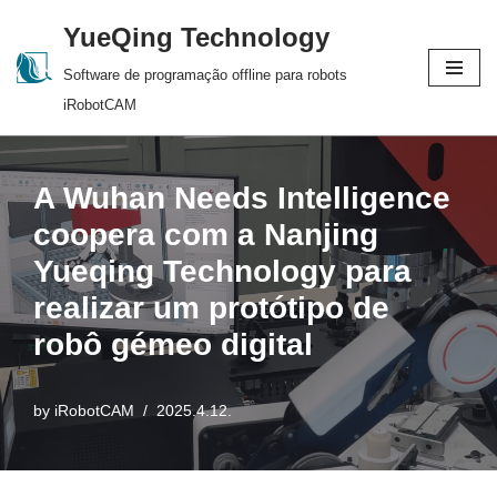
YueQing Technology
Skip
Software de programação offline para robots
to
iRobotCAM
content
A Wuhan Needs Intelligence
coopera com a Nanjing
Yueqing Technology para
realizar um protótipo de
robô gémeo digital
by
iRobotCAM
2025.4.12.