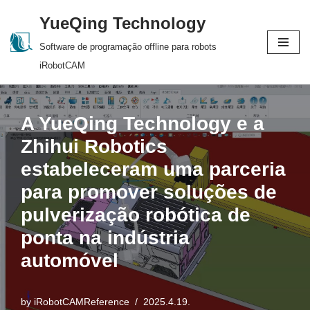
YueQing Technology
Skip
Software de programação offline para robots
to
iRobotCAM
content
A YueQing Technology e a
Zhihui Robotics
estabeleceram uma parceria
para promover soluções de
pulverização robótica de
ponta na indústria
automóvel
by
iRobotCAMReference
2025.4.19.