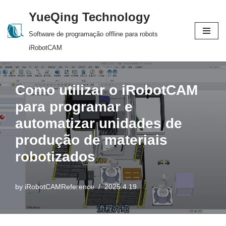
YueQing Technology
Skip
Software de programação offline para robots
to
iRobotCAM
content
Como utilizar o iRobotCAM
para programar e
automatizar unidades de
produção de materiais
robotizados
by
iRobotCAMReference
2025.4.19.