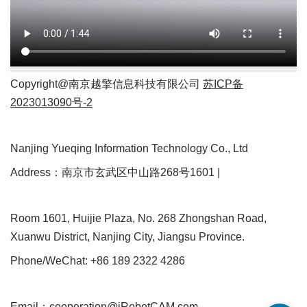
Copyright@南京越擎信息科技有限公司
苏ICP备
2023013090号-2
Nanjing Yueqing Information Technology Co., Ltd
Address：南京市玄武区中山路268号1601 |
Room 1601, Huijie Plaza, No. 268 Zhongshan Road,
Xuanwu District, Nanjing City, Jiangsu Province.
Phone/WeChat: +86 189 2322 4286
Email：cooperation@iRobotCAM.com