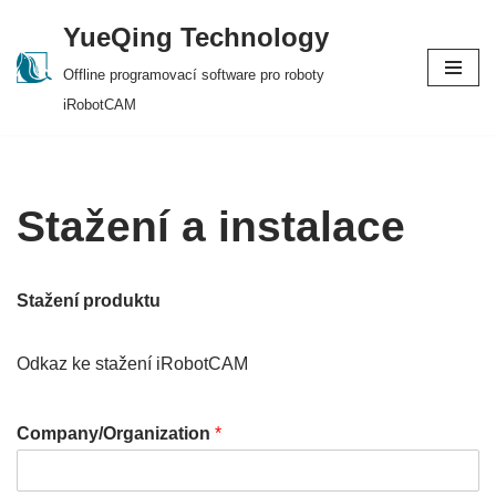
YueQing Technology
Skip
Offline programovací software pro roboty
to
iRobotCAM
content
Stažení a instalace
Stažení produktu
Odkaz ke stažení iRobotCAM
Company/Organization
*