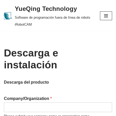
YueQing Technology
Skip
Software de programación fuera de línea de robots
to
iRobotCAM
content
Descarga e
instalación
Descarga del producto
Company/Organization
*