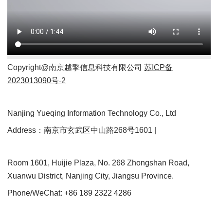
Copyright@南京越擎信息科技有限公司
苏ICP备
2023013090号-2
Nanjing Yueqing Information Technology Co., Ltd
Address：南京市玄武区中山路268号1601 |
Room 1601, Huijie Plaza, No. 268 Zhongshan Road,
Xuanwu District, Nanjing City, Jiangsu Province.
Phone/WeChat: +86 189 2322 4286