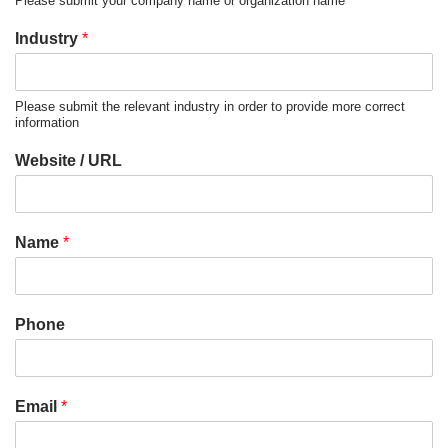
Please submit your company name or organization name
Industry
*
Please submit the relevant industry in order to provide more correct
information
Website / URL
Name
*
Phone
Email
*