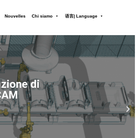
Nouvelles
Chi siamo
语言| Language
i irobotcam