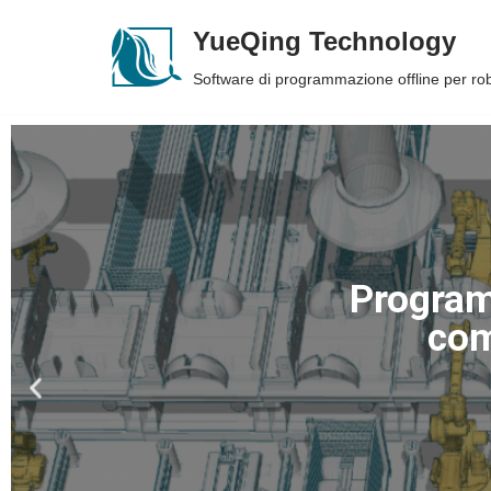
YueQing Technology
Skip
Software di programmazione offline per r
to
content
Iscriviti 