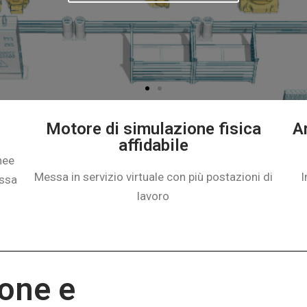
i a noi per espandere la programmazione offline robot
Contact us
Motore di simulazione fisica
A
affidabile
nee
Messa in servizio virtuale con più postazioni di
I
ssa
lavoro
one e