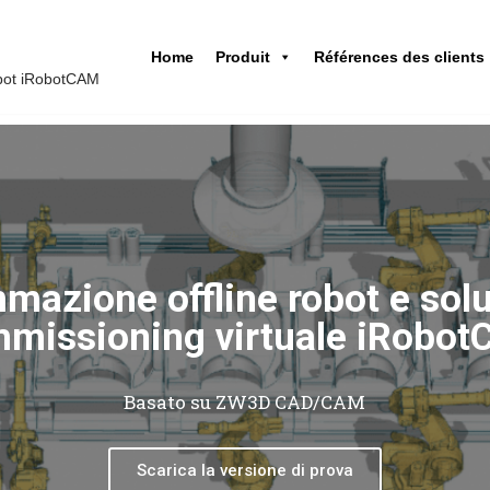
Home
Produit
Références des clients
obot iRobotCAM
alla rete di rivenditori global