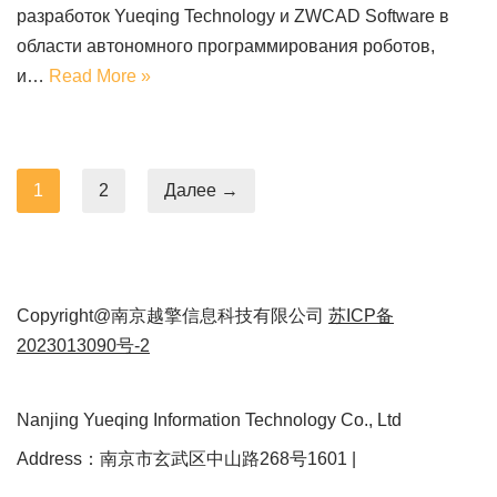
разработок Yueqing Technology и ZWCAD Software в
области автономного программирования роботов,
и…
Read More »
1
2
Далее →
Copyright@南京越擎信息科技有限公司
苏ICP备
2023013090号-2
Nanjing Yueqing Information Technology Co., Ltd
Address：南京市玄武区中山路268号1601 |