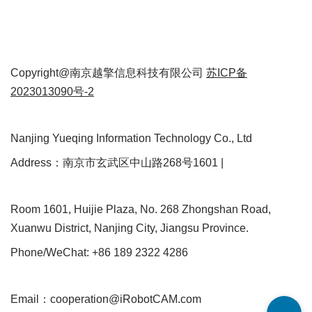
Copyright@南京越擎信息科技有限公司
苏ICP备
2023013090号-2
Nanjing Yueqing Information Technology Co., Ltd
Address：南京市玄武区中山路268号1601 |
Room 1601, Huijie Plaza, No. 268 Zhongshan Road,
Xuanwu District, Nanjing City, Jiangsu Province.
Phone/WeChat: +86 189 2322 4286
Email：cooperation@iRobotCAM.com