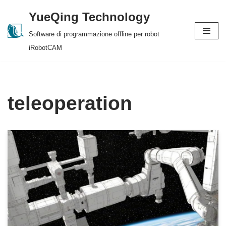
YueQing Technology
Skip
Software di programmazione offline per robot
to
iRobotCAM
content
teleoperation