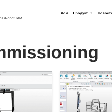
Дом
Продукт
Новост
ов iRobotCAM
ommissioning