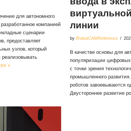
ввода в экс
виртуальной
ечение для автономного
линии
 разработанное компанией
рикладные сценарии
by
iRobotCAMReference
202
в, предоставляет
ьных узлов, который
В качестве основы для а
и реализовывать
популяризации цифровых 
ore »
с точки зрения технологич
промышленного развития.
роботов завоевываются о
Двустороннее развитие 