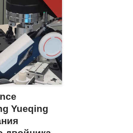
ence
ng Yueqing
ания