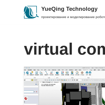
YueQing Technology
Skip
проектирование и моделирование робот
to
content
virtual c