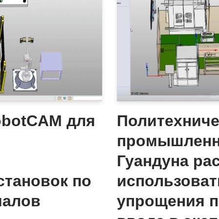
obotCAM для
Политехниче
промышленно
Гуандуна рас
становок по
использоват
иалов
упрощения п