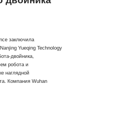
о двойника
ence заключила
anjing Yueqing Technology
бота-двойника,
ем робота и
же наглядной
та. Компания Wuhan