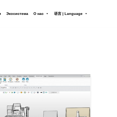
и
Экосистема
О нас
语言 | Language