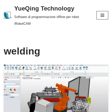
YueQing Technology
Skip
Software di programmazione offline per robot
to
iRobotCAM
content
welding