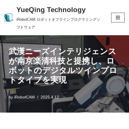
YueQing Technology
Skip
iRobotCAM ロボットオフラインプログラミングソ
to
フトウェア
content
武漢ニーズインテリジェンス
が南京楽清科技と提携し、ロ
ボットのデジタルツインプロ
トタイプを実現
by
iRobotCAM
2025.4.12.