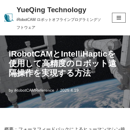
YueQing Technology
Skip
iRobotCAM ロボットオフラインプログラミングソ
to
フトウェア
content
iRobotCAMとIntelliHapticを
使用して高精度のロボット遠
隔操作を実現する方法
by
iRobotCAMReference
2025.4.19.
概要：フォースフィードバックによるヒューマンマシン操