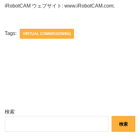
iRobotCAM ウェブサイト: www.iRobotCAM.com;
Tags:
VIRTUAL COMMISSIONING
検索
検索