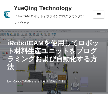
YueQing Technology
Skip
iRobotCAM ロボットオフラインプログラミングソ
to
フトウェア
content
iRobotCAMを使用してロボッ
ト材料生産ユニットをプログ
ラミングおよび自動化する方
法
by
iRobotCAMReference
2025.4.19.