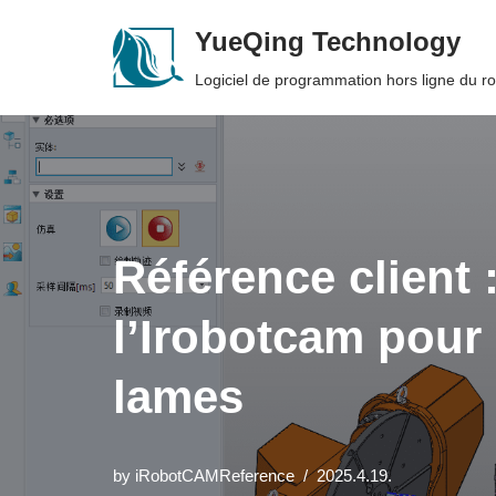
YueQing Technology
Skip
Logiciel de programmation hors ligne du 
to
content
Référence client 
l’Irobotcam pour 
lames
by
iRobotCAMReference
2025.4.19.