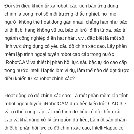
Đối với điều khiển từ xa robot, các kịch bản ứng dụng
chính là trong một số môi trường khắc nghiệt, nơi mọi
người không thể hoạt động gần nhau, chẳng hạn như bảo
trì thiết bị hàng không vũ trụ, bảo trì lưới điện từ xa, bảo trì
ngành công nghiệp điện hạt nhân, v.v., đặc biệt là một số
lĩnh vực ứng dụng có yêu cầu độ chính xác cao. Lấy phần
mềm lập trình ngoại tuyến robot cao cấp trong nước
iRobotCAM và thiết bị phản hồi lực sáu bậc tự do cao cấp
trong nước IntelliHaptic làm ví dụ, làm thế nào để đạt được
điều khiển từ xa robot chính xác?
Hoạt động có độ chính xác cao: Là một phần mềm lập trình
robot ngoại tuyến, iRobotCAM dựa trên kiến ​​trúc CAD 3D
và có thể cung cấp các mô hình dữ liệu có độ chính xác
cao và khả năng xử lý từ nguồn dữ liệu; Là một sản phẩm
thiết bị phản hồi lực có độ chính xác cao, IntelliHaptic có