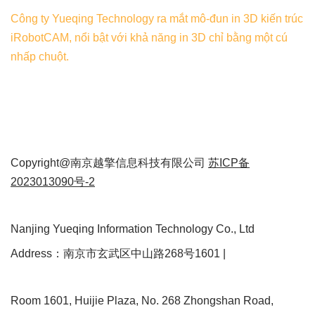
Công ty Yueqing Technology ra mắt mô-đun in 3D kiến ​​trúc
iRobotCAM, nổi bật với khả năng in 3D chỉ bằng một cú
nhấp chuột.
Copyright@南京越擎信息科技有限公司
苏ICP备
2023013090号-2
Nanjing Yueqing Information Technology Co., Ltd
Address：南京市玄武区中山路268号1601 |
Room 1601, Huijie Plaza, No. 268 Zhongshan Road,