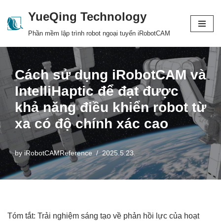
YueQing Technology
Skip
Phần mềm lập trình robot ngoại tuyến iRobotCAM
to
content
Cách sử dụng iRobotCAM và
IntelliHaptic để đạt được
khả năng điều khiển robot từ
xa có độ chính xác cao
by
iRobotCAMReference
2025.5.23.
Tóm tắt: Trải nghiệm sáng tạo về phản hồi lực của hoạt