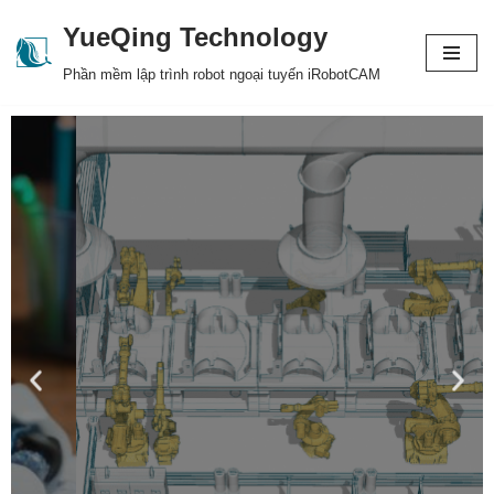
YueQing Technology
Skip
Phần mềm lập trình robot ngoại tuyến iRobotCAM
to
content
Giải pháp lập trình
robot ngoại tuyến và