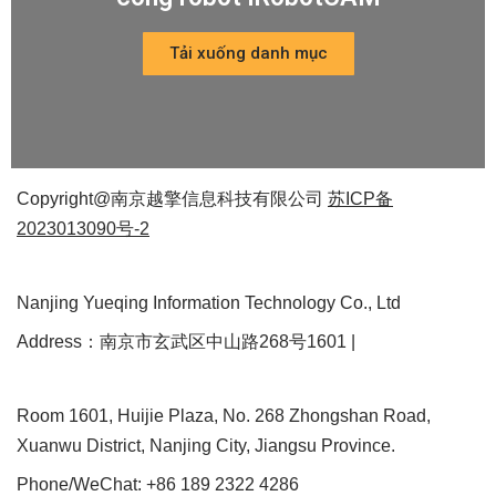
Tải xuống danh mục
Copyright@南京越擎信息科技有限公司
苏ICP备
2023013090号-2
Nanjing Yueqing Information Technology Co., Ltd
Address：南京市玄武区中山路268号1601 |
Room 1601, Huijie Plaza, No. 268 Zhongshan Road,
Xuanwu District, Nanjing City, Jiangsu Province.
Phone/WeChat: +86 189 2322 4286