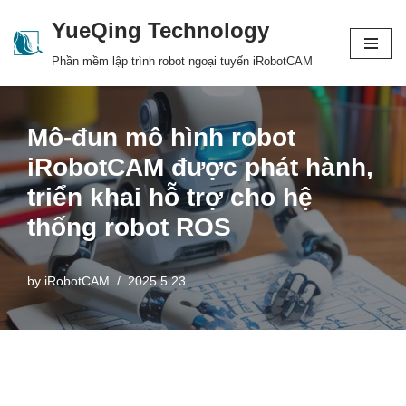
YueQing Technology
Skip
Phần mềm lập trình robot ngoại tuyến iRobotCAM
to
content
Mô-đun mô hình robot
iRobotCAM được phát hành,
triển khai hỗ trợ cho hệ
thống robot ROS
by
iRobotCAM
2025.5.23.