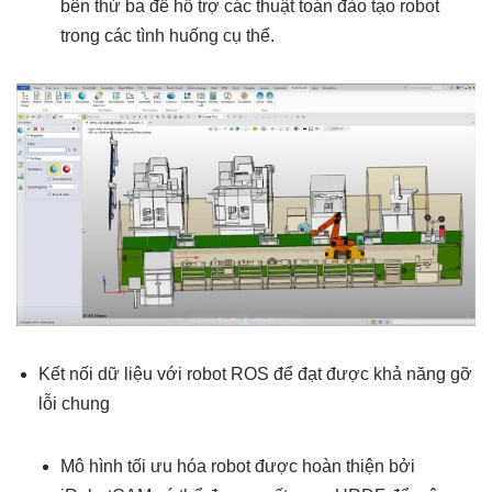
bên thứ ba để hỗ trợ các thuật toán đào tạo robot
trong các tình huống cụ thể.
Kết nối dữ liệu với robot ROS để đạt được khả năng gỡ
lỗi chung
Mô hình tối ưu hóa robot được hoàn thiện bởi