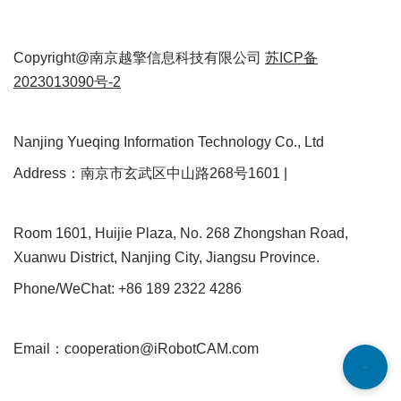
Copyright@南京越擎信息科技有限公司
苏ICP备
2023013090号-2
Nanjing Yueqing Information Technology Co., Ltd
Address：南京市玄武区中山路268号1601 |
Room 1601, Huijie Plaza, No. 268 Zhongshan Road,
Xuanwu District, Nanjing City, Jiangsu Province.
Phone/WeChat: +86 189 2322 4286
Email：cooperation@iRobotCAM.com
Neve
| Powered by
WordPress