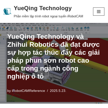
YueQing Technology
Skip
Phần mềm lập trình robot ngoại tuyến iRobotCAM
to
content
YueQing Technology và
Zhihui Robotics đã đạt được
sự hợp tác thúc đẩy các giải
pháp phun sơn robot cao
cấp trong ngành công
nghiệp ô tô
by
iRobotCAMReference
2025.5.23.