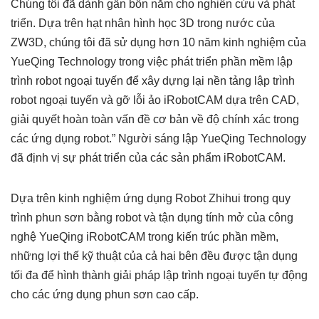
Chúng tôi đã dành gần bốn năm cho nghiên cứu và phát
triển. Dựa trên hạt nhân hình học 3D trong nước của
ZW3D, chúng tôi đã sử dụng hơn 10 năm kinh nghiệm của
YueQing Technology trong việc phát triển phần mềm lập
trình robot ngoại tuyến để xây dựng lại nền tảng lập trình
robot ngoại tuyến và gỡ lỗi ảo iRobotCAM dựa trên CAD,
giải quyết hoàn toàn vấn đề cơ bản về độ chính xác trong
các ứng dụng robot.” Người sáng lập YueQing Technology
đã định vị sự phát triển của các sản phẩm iRobotCAM.
Dựa trên kinh nghiệm ứng dụng Robot Zhihui trong quy
trình phun sơn bằng robot và tận dụng tính mở của công
nghệ YueQing iRobotCAM trong kiến ​​trúc phần mềm,
những lợi thế kỹ thuật của cả hai bên đều được tận dụng
tối đa để hình thành giải pháp lập trình ngoại tuyến tự động
cho các ứng dụng phun sơn cao cấp.