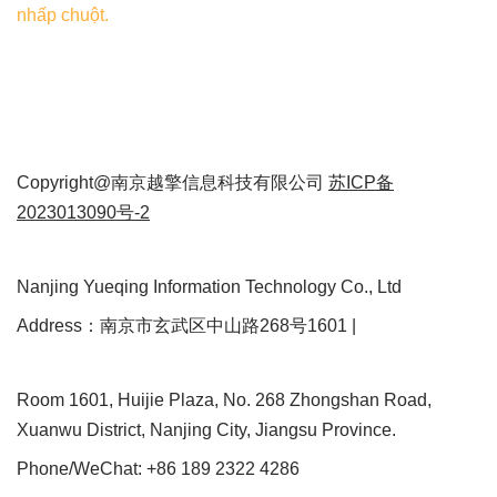
nhấp chuột.
Copyright@南京越擎信息科技有限公司
苏ICP备
2023013090号-2
Nanjing Yueqing Information Technology Co., Ltd
Address：南京市玄武区中山路268号1601 |
Room 1601, Huijie Plaza, No. 268 Zhongshan Road,
Xuanwu District, Nanjing City, Jiangsu Province.
Phone/WeChat: +86 189 2322 4286