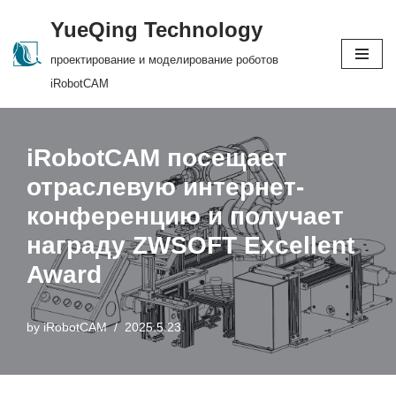
YueQing Technology
Skip
проектирование и моделирование роботов
to
iRobotCAM
content
iRobotCAM посещает
отраслевую интернет-
конференцию и получает
награду ZWSOFT Excellent
Award
by
iRobotCAM
2025.5.23.